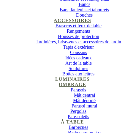
Bancs
Bars, fauteuils et tabourets
Douches
ACCESSOIRES
Braseros et feux de table
Rangements
Housses de protection
Jardinières, brise-vues et accessoires de jardin
Tapis d'extérieur
Coussins
Idées cadeaux
Art de la table
Sculptures
Boîtes aux lettres
LUMINAIRES
OMBRAGE
Parasols
Mât central
Mât déporté
Parasol mural
Pergolas
Pare-soleils
À TABLE
Barbecues
Barbecues au gaz