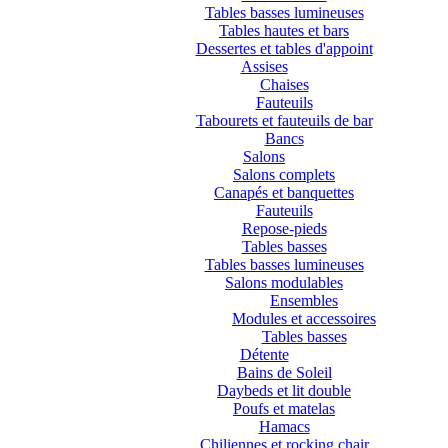
Tables basses lumineuses
Tables hautes et bars
Dessertes et tables d'appoint
Assises
Chaises
Fauteuils
Tabourets et fauteuils de bar
Bancs
Salons
Salons complets
Canapés et banquettes
Fauteuils
Repose-pieds
Tables basses
Tables basses lumineuses
Salons modulables
Ensembles
Modules et accessoires
Tables basses
Détente
Bains de Soleil
Daybeds et lit double
Poufs et matelas
Hamacs
Chiliennes et rocking chair