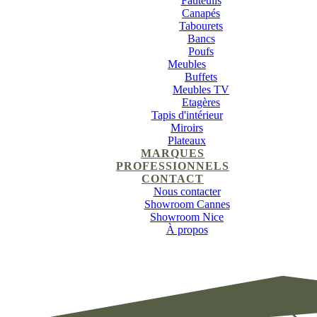
Fauteuils
Canapés
Tabourets
Bancs
Poufs
Meubles
Buffets
Meubles TV
Etagères
Tapis d'intérieur
Miroirs
Plateaux
MARQUES
PROFESSIONNELS
CONTACT
Nous contacter
Showroom Cannes
Showroom Nice
À propos