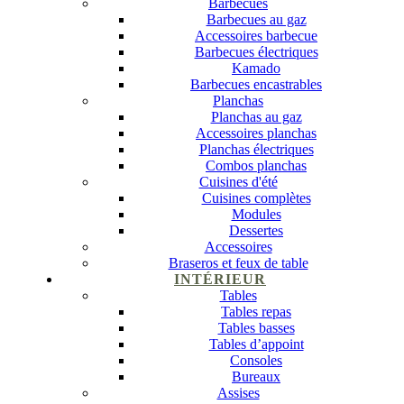
Barbecues
Barbecues au gaz
Accessoires barbecue
Barbecues électriques
Kamado
Barbecues encastrables
Planchas
Planchas au gaz
Accessoires planchas
Planchas électriques
Combos planchas
Cuisines d'été
Cuisines complètes
Modules
Dessertes
Accessoires
Braseros et feux de table
INTÉRIEUR
Tables
Tables repas
Tables basses
Tables d’appoint
Consoles
Bureaux
Assises