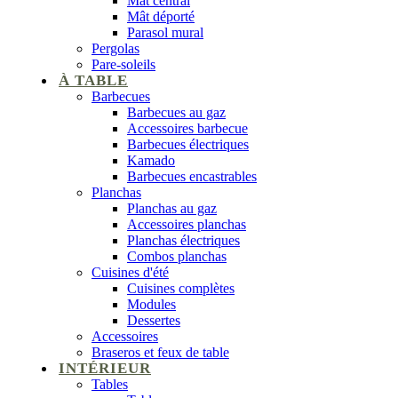
Mât central
Mât déporté
Parasol mural
Pergolas
Pare-soleils
À TABLE
Barbecues
Barbecues au gaz
Accessoires barbecue
Barbecues électriques
Kamado
Barbecues encastrables
Planchas
Planchas au gaz
Accessoires planchas
Planchas électriques
Combos planchas
Cuisines d'été
Cuisines complètes
Modules
Dessertes
Accessoires
Braseros et feux de table
INTÉRIEUR
Tables