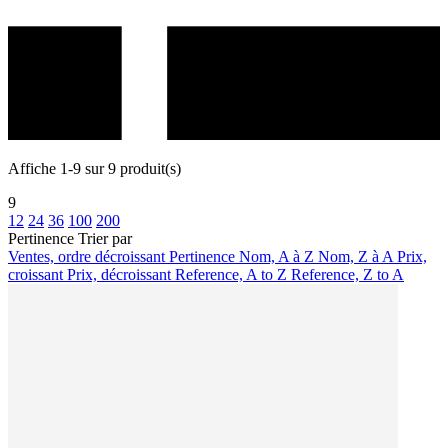
Affiche 1-9 sur 9 produit(s)
9
12
24
36
100
200
Pertinence
Trier par
Ventes, ordre décroissant
Pertinence
Nom, A à Z
Nom, Z à A
Prix,
croissant
Prix, décroissant
Reference, A to Z
Reference, Z to A