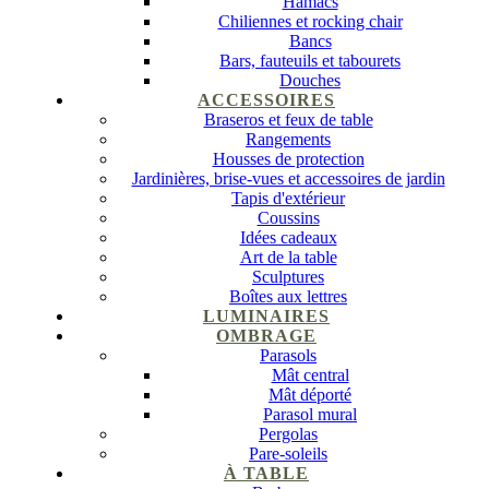
Hamacs
Chiliennes et rocking chair
Bancs
Bars, fauteuils et tabourets
Douches
ACCESSOIRES
Braseros et feux de table
Rangements
Housses de protection
Jardinières, brise-vues et accessoires de jardin
Tapis d'extérieur
Coussins
Idées cadeaux
Art de la table
Sculptures
Boîtes aux lettres
LUMINAIRES
OMBRAGE
Parasols
Mât central
Mât déporté
Parasol mural
Pergolas
Pare-soleils
À TABLE