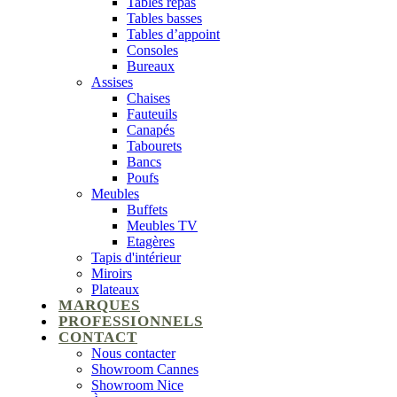
Tables repas
Tables basses
Tables d’appoint
Consoles
Bureaux
Assises
Chaises
Fauteuils
Canapés
Tabourets
Bancs
Poufs
Meubles
Buffets
Meubles TV
Etagères
Tapis d'intérieur
Miroirs
Plateaux
MARQUES
PROFESSIONNELS
CONTACT
Nous contacter
Showroom Cannes
Showroom Nice