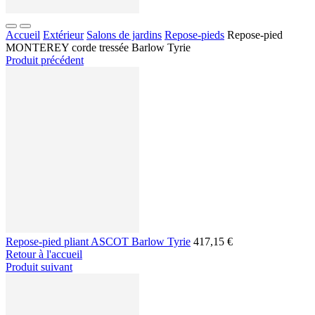
Accueil
Extérieur
Salons de jardins
Repose-pieds
Repose-pied
MONTEREY corde tressée Barlow Tyrie
Produit précédent
Repose-pied pliant ASCOT Barlow Tyrie
417,15 €
Retour à l'accueil
Produit suivant