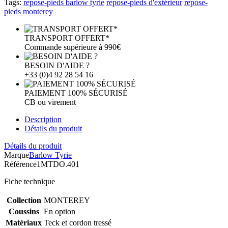
Tags:
repose-pieds barlow tyrie
repose-pieds d'extérieur
repose-
pieds monterey
TRANSPORT OFFERT*
Commande supérieure à 990€
BESOIN D'AIDE ?
+33 (0)4 92 28 54 16
PAIEMENT 100% SÉCURISÉ
CB ou virement
Description
Détails du produit
Détails du produit
Marque
Barlow Tyrie
Référence
1MTDO.401
Fiche technique
Collection
MONTEREY
Coussins
En option
Matériaux
Teck et cordon tressé