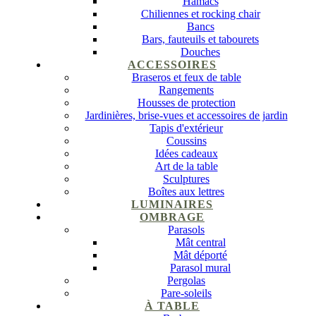
Hamacs
Chiliennes et rocking chair
Bancs
Bars, fauteuils et tabourets
Douches
ACCESSOIRES
Braseros et feux de table
Rangements
Housses de protection
Jardinières, brise-vues et accessoires de jardin
Tapis d'extérieur
Coussins
Idées cadeaux
Art de la table
Sculptures
Boîtes aux lettres
LUMINAIRES
OMBRAGE
Parasols
Mât central
Mât déporté
Parasol mural
Pergolas
Pare-soleils
À TABLE