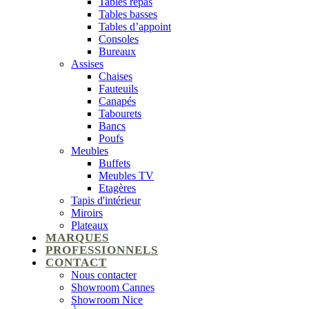
Tables repas
Tables basses
Tables d’appoint
Consoles
Bureaux
Assises
Chaises
Fauteuils
Canapés
Tabourets
Bancs
Poufs
Meubles
Buffets
Meubles TV
Etagères
Tapis d'intérieur
Miroirs
Plateaux
MARQUES
PROFESSIONNELS
CONTACT
Nous contacter
Showroom Cannes
Showroom Nice