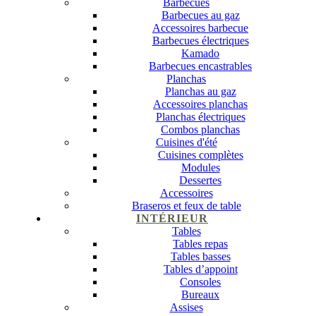
Barbecues
Barbecues au gaz
Accessoires barbecue
Barbecues électriques
Kamado
Barbecues encastrables
Planchas
Planchas au gaz
Accessoires planchas
Planchas électriques
Combos planchas
Cuisines d'été
Cuisines complètes
Modules
Dessertes
Accessoires
Braseros et feux de table
INTÉRIEUR
Tables
Tables repas
Tables basses
Tables d’appoint
Consoles
Bureaux
Assises