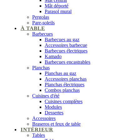
Mât central
Mât déporté
Parasol mural
Pergolas
Pare-soleils
À TABLE
Barbecues
Barbecues au gaz
Accessoires barbecue
Barbecues électriques
Kamado
Barbecues encastrables
Planchas
Planchas au gaz
Accessoires planchas
Planchas électriques
Combos planchas
Cuisines d'été
Cuisines complètes
Modules
Dessertes
Accessoires
Braseros et feux de table
INTÉRIEUR
Tables