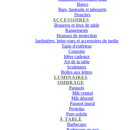
Bancs
Bars, fauteuils et tabourets
Douches
ACCESSOIRES
Braseros et feux de table
Rangements
Housses de protection
Jardinières, brise-vues et accessoires de jardin
Tapis d'extérieur
Coussins
Idées cadeaux
Art de la table
Sculptures
Boîtes aux lettres
LUMINAIRES
OMBRAGE
Parasols
Mât central
Mât déporté
Parasol mural
Pergolas
Pare-soleils
À TABLE
Barbecues
Barbecues au gaz