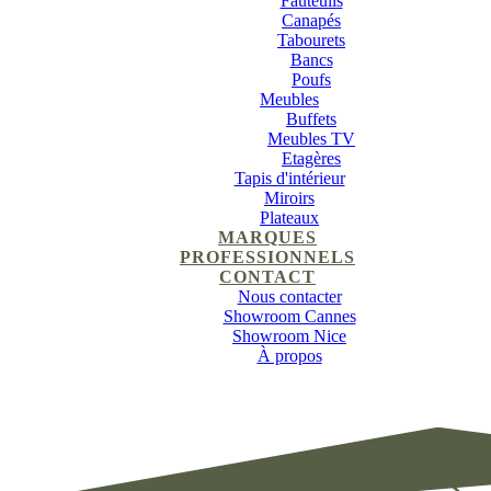
Fauteuils
Canapés
Tabourets
Bancs
Poufs
Meubles
Buffets
Meubles TV
Etagères
Tapis d'intérieur
Miroirs
Plateaux
MARQUES
PROFESSIONNELS
CONTACT
Nous contacter
Showroom Cannes
Showroom Nice
À propos