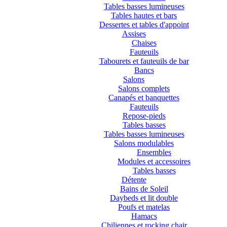
Tables basses lumineuses
Tables hautes et bars
Dessertes et tables d'appoint
Assises
Chaises
Fauteuils
Tabourets et fauteuils de bar
Bancs
Salons
Salons complets
Canapés et banquettes
Fauteuils
Repose-pieds
Tables basses
Tables basses lumineuses
Salons modulables
Ensembles
Modules et accessoires
Tables basses
Détente
Bains de Soleil
Daybeds et lit double
Poufs et matelas
Hamacs
Chiliennes et rocking chair