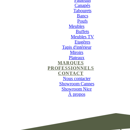
Fauteuils
Canapés
Tabourets
Bancs
Poufs
Meubles
Buffets
Meubles TV
Etagères
Tapis d'intérieur
Miroirs
Plateaux
MARQUES
PROFESSIONNELS
CONTACT
Nous contacter
Showroom Cannes
Showroom Nice
À propos