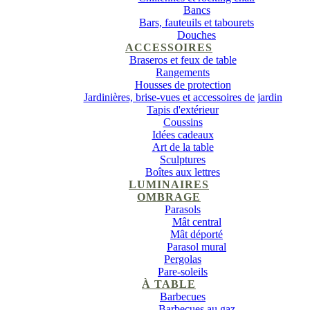
Bancs
Bars, fauteuils et tabourets
Douches
ACCESSOIRES
Braseros et feux de table
Rangements
Housses de protection
Jardinières, brise-vues et accessoires de jardin
Tapis d'extérieur
Coussins
Idées cadeaux
Art de la table
Sculptures
Boîtes aux lettres
LUMINAIRES
OMBRAGE
Parasols
Mât central
Mât déporté
Parasol mural
Pergolas
Pare-soleils
À TABLE
Barbecues
Barbecues au gaz