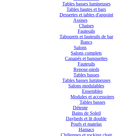
Tables basses lumineuses
Tables hautes et bars
Dessertes et tables d'appoint
Assises
Chaises
Fauteuils
Tabourets et fauteuils de bar
Bancs
Salons
Salons complets
Canapés et banquettes
Fauteuils
Repose-pieds
Tables basses
Tables basses lumineuses
Salons modulables
Ensembles
Modules et accessoires
Tables basses
Détente
Bains de Soleil
Daybeds et lit double
Poufs et matelas
Hamacs
Chiliennes et rocking chair